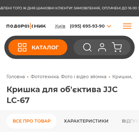
І ТОГО Ж ДНЯ.
ШАНОВНІ КЛІЄНТИ! ЗАМОВЛЕННЯ, ОПЛАЧЕНІ ДО 16:00 З ПО
Київ
(095) 695-93-90
КАТАЛОГ
Головна
Фототехніка. Фото і відео зйомка
Кришки, бле
Кришка для об'єктива JJC
LC-67
ВСЕ ПРО ТОВАР
ХАРАКТЕРИСТИКИ
ВІДГУ