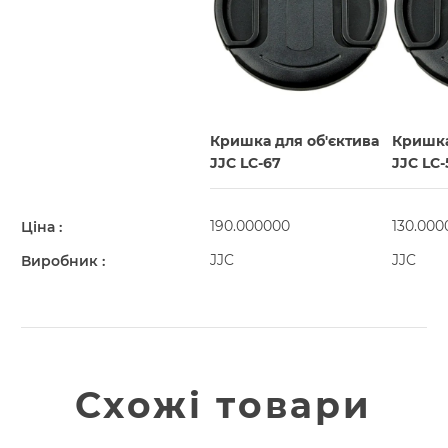
Кришка для об'єктива
Кришка
JJC LC-67
JJC LC-
190.000000
130.000
Ціна
JJC
JJC
Виробник
Схожі товари