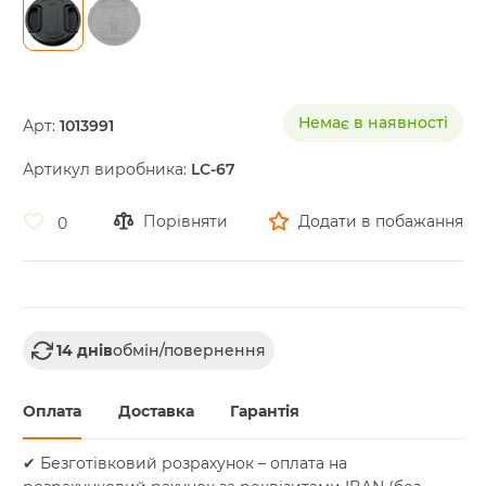
Skip
to
the
Немає в наявності
Арт:
1013991
beginning
of
Артикул виробника:
LC-67
the
images
gallery
Порівняти
Додати в побажання
0
14 днів
обмін/повернення
Оплата
Доставка
Гарантія
✔ Безготівковий розрахунок – оплата на