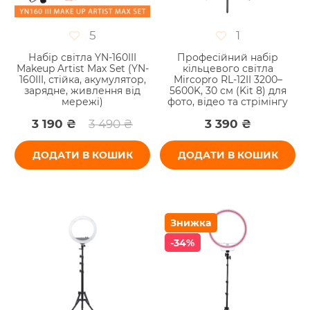
5
1
Набір світла YN-160III
Професійний набір
Makeup Artist Max Set (YN-
кільцевого світла
160III, стійка, акумулятор,
Mircopro RL-12II 3200–
зарядне, живлення від
5600K, 30 см (Kit 8) для
мережі)
фото, відео та стрімінгу
3 190 ₴
3 490 ₴
3 390 ₴
ДОДАТИ В КОШИК
ДОДАТИ В КОШИК
Знижка
-34%