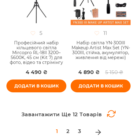
5
11
Професійний набір
Набір світла YN-300III
кільцевого світла
Makeup Artist Max Set (YN-
Mircopro RL-18II 3200–
300III, стійка, акумулятор,
5600K, 45 см (Kit 7) для
живлення від мережі)
фото, відео та стрімінгу
4 490 ₴
4 890 ₴
5 150 ₴
ДОДАТИ В КОШИК
ДОДАТИ В КОШИК
Завантажити Ще 12 Товарів
Page
1
2
3