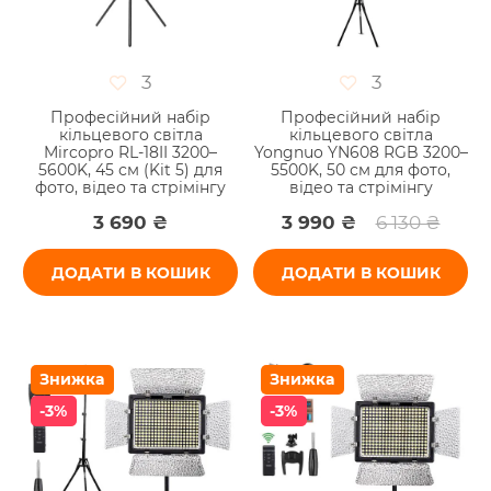
3
3
Професійний набір
Професійний набір
кільцевого світла
кільцевого світла
Mircopro RL-18II 3200–
Yongnuo YN608 RGB 3200–
5600K, 45 см (Kit 5) для
5500K, 50 см для фото,
фото, відео та стрімінгу
відео та стрімінгу
3 690 ₴
3 990 ₴
6 130 ₴
ДОДАТИ В КОШИК
ДОДАТИ В КОШИК
Знижка
Знижка
-3%
-3%