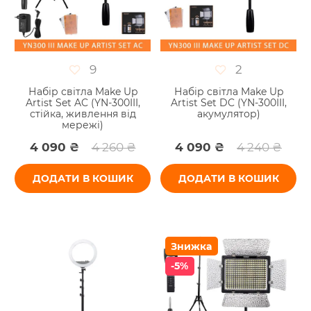
9
2
Набір світла Make Up
Набір світла Make Up
Artist Set AC (YN-300III,
Artist Set DC (YN-300III,
стійка, живлення від
акумулятор)
мережі)
4 090 ₴
4 260 ₴
4 090 ₴
4 240 ₴
ДОДАТИ В КОШИК
ДОДАТИ В КОШИК
Знижка
-5%