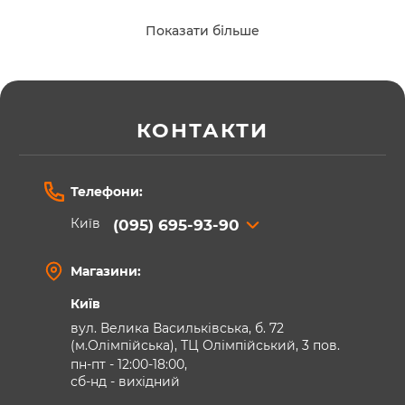
Стрімінг і відеоконференції
Показати більше
Блогінг та YouTube
Робота у фотостудії
Як вибрати комплект
КОНТАКТИ
освітлення
Телефони:
Під час вибору комплекту звертайте увагу на тип
Київ
(095) 695-93-90
джерела світла, потужність, колірну температуру,
комплектацію та можливість регулювання освітлення.
Магазини:
Для відеозйомки популярними є LED-комплекти
постійного світла, а для фотографії часто
Київ
використовуються набори зі студійними спалахами та
вул. Велика Васильківська, б. 72
софтбоксами.
(м.Олімпійська), ТЦ Олімпійський, 3 пов.
пн-пт - 12:00-18:00,
У нашому магазині ви можете купити комплекти
сб-нд - вихідний
світла для фото та відео з офіційною гарантією та