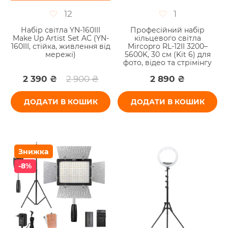
12
1
Набір світла YN-160III
Професійний набір
Make Up Artist Set AC (YN-
кільцевого світла
160III, стійка, живлення від
Mircopro RL-12II 3200–
мережі)
5600K, 30 см (Kit 6) для
фото, відео та стрімінгу
2 390 ₴
2 900 ₴
2 890 ₴
ДОДАТИ В КОШИК
ДОДАТИ В КОШИК
Знижка
-8%