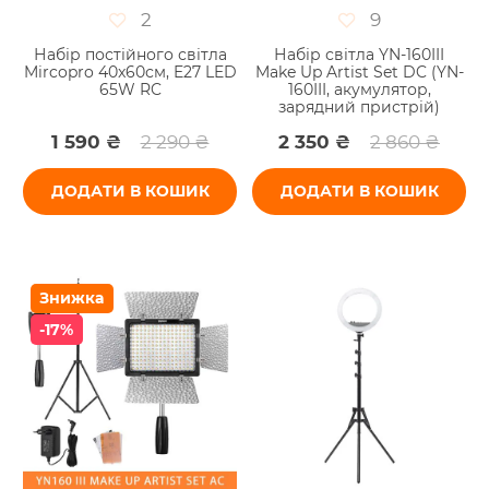
2
9
Набір постійного світла
Набір світла YN-160III
Mircopro 40x60см, E27 LED
Make Up Artist Set DC (YN-
65W RC
160III, акумулятор,
зарядний пристрій)
1 590 ₴
2 290 ₴
2 350 ₴
2 860 ₴
ДОДАТИ В КОШИК
ДОДАТИ В КОШИК
Знижка
-17%