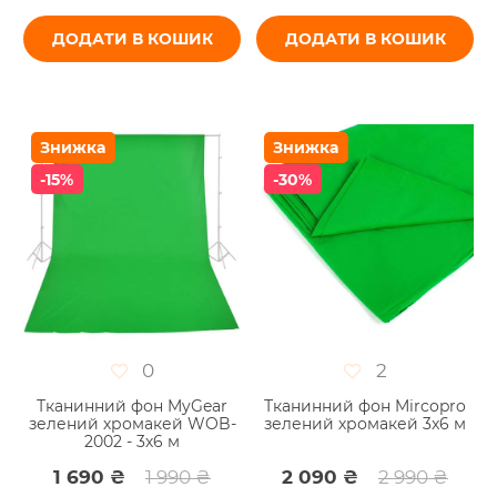
ДОДАТИ В КОШИК
ДОДАТИ В КОШИК
Знижка
Знижка
-15%
-30%
0
2
Тканинний фон MyGear
Тканинний фон Mircopro
зелений хромакей WOB-
зелений хромакей 3x6 м
2002 - 3х6 м
1 690 ₴
1 990 ₴
2 090 ₴
2 990 ₴