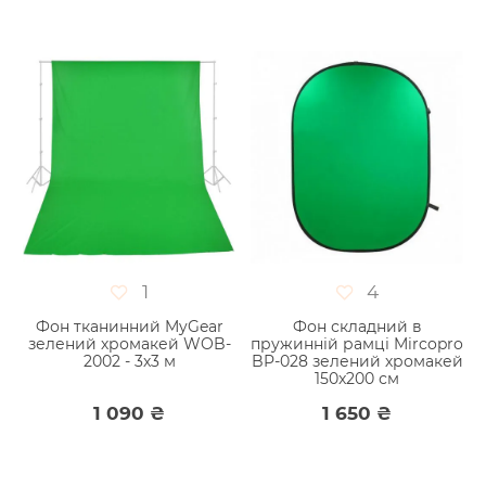
1
4
Фон тканинний MyGear
Фон складний в
зелений хромакей WOB-
пружинній рамці Mircopro
2002 - 3х3 м
BP-028 зелений хромакей
150x200 см
1 090 ₴
1 650 ₴