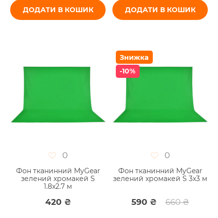
ДОДАТИ В КОШИК
ДОДАТИ В КОШИК
Знижка
-10%
0
0
Фон тканинний MyGear
Фон тканинний MyGear
зелений хромакей S
зелений хромакей S 3x3 м
1.8x2.7 м
420 ₴
590 ₴
660 ₴