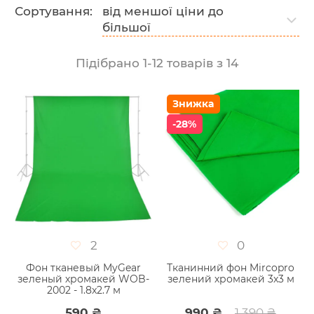
Сортування:
від меншої ціни до
більшої
Підібрано
1
-
12
товарів з
14
Знижка
-28%
2
0
Фон тканевый MyGear
Тканинний фон Mircopro
зеленый хромакей WOB-
зелений хромакей 3x3 м
2002 - 1.8x2.7 м
590 ₴
990 ₴
1 390 ₴