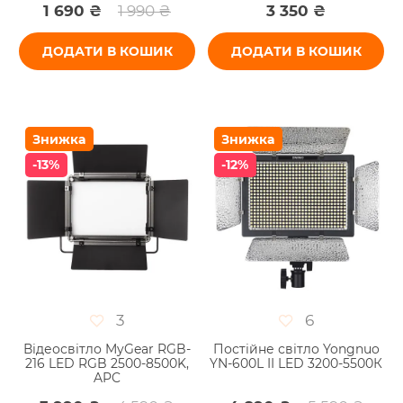
1 690 ₴
1 990 ₴
3 350 ₴
ДОДАТИ В КОШИК
ДОДАТИ В КОШИК
Знижка
Знижка
-13%
-12%
3
6
Відеосвітло MyGear RGB-
Постійне світло Yongnuo
216 LED RGB 2500-8500K,
YN-600L II LED 3200-5500К
APC