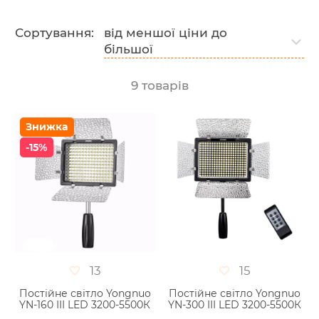
Сортування:
від меншої ціни до
більшої
9
товарів
Знижка
-15%
13
15
Постійне світло Yongnuo
Постійне світло Yongnuo
YN-160 III LED 3200-5500К
YN-300 III LED 3200-5500К