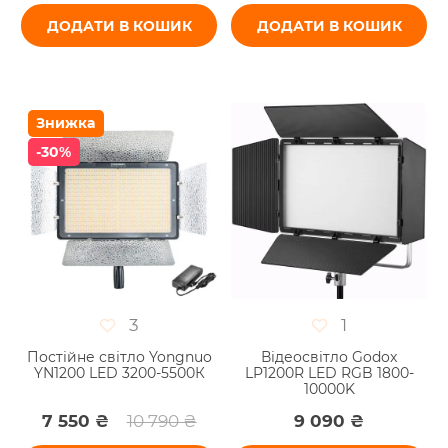
ДОДАТИ В КОШИК
ДОДАТИ В КОШИК
Знижка
-30%
3
1
Постійне світло Yongnuo
Відеосвітло Godox
YN1200 LED 3200-5500К
LP1200R LED RGB 1800-
10000K
7 550 ₴
10 790 ₴
9 090 ₴