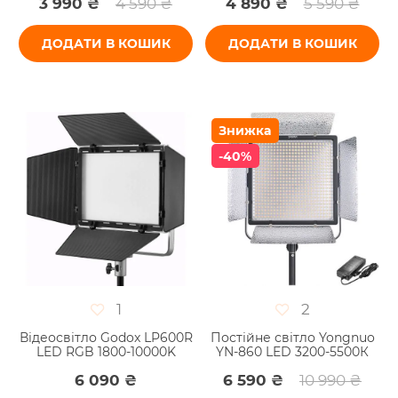
3 990 ₴
4 590 ₴
4 890 ₴
5 590 ₴
ДОДАТИ В КОШИК
ДОДАТИ В КОШИК
Знижка
-40%
1
2
Відеосвітло Godox LP600R
Постійне світло Yongnuo
LED RGB 1800-10000K
YN-860 LED 3200-5500К
6 090 ₴
6 590 ₴
10 990 ₴