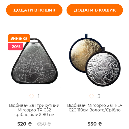
ДОДАТИ В КОШИК
ДОДАТИ В КОШИК
Знижка
-20%
1
3
Відбивач 2в1 трикутний
Відбивач Mircopro 2в1 RD-
Mircopro TR-052
020 110см Золото/Срібло
срібло,білий 80 см
520 ₴
650 ₴
550 ₴