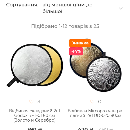
Сортування:
від меншої ціни до
більшої
Підібрано
1
-
12
товарів з
25
Знижка
-14%
3
0
Відбивач складаний 2в1
Відбивач Mircopro ультра-
Godox RFT-01 60 см
легкий 2в1 RD-020 80см
(Золото и Серебро)
390 ₴
420 ₴
490 ₴