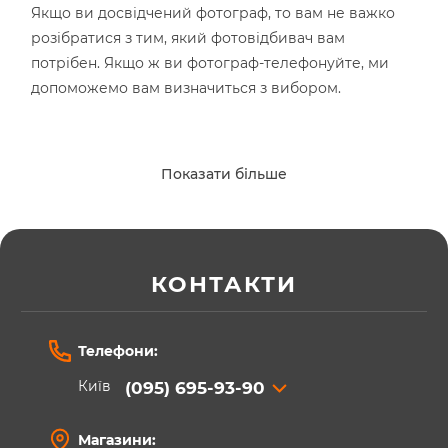
Якщо ви досвідчений фотограф, то вам не важко
розібратися з тим, який фотовідбивач вам
потрібен. Якщо ж ви фотограф-телефонуйте, ми
допоможемо вам визначиться з вибором.
Дискові відбивачі
Показати більше
Це круглі або овальні лайт-диски різного розміру.
Вони легко складаються в невеликий чохол, мають
дуже малу вагу та у складеному вигляді
поміщаються у сумку фотографа. Фото відбивачі є
КОНТАКТИ
металевим каркасом з натягнутим власне
відбивачем – срібним, золотим, чорним, білим або
відбивачем на просвіт.
Телефони:
Відбивач MyGear ультра-легкий 5в1
Київ
(095) 695-93-90
Найбільш популярні у фотографів фото відбивачі,
Магазини:
які в одному комплекті мають усі кольори. Як