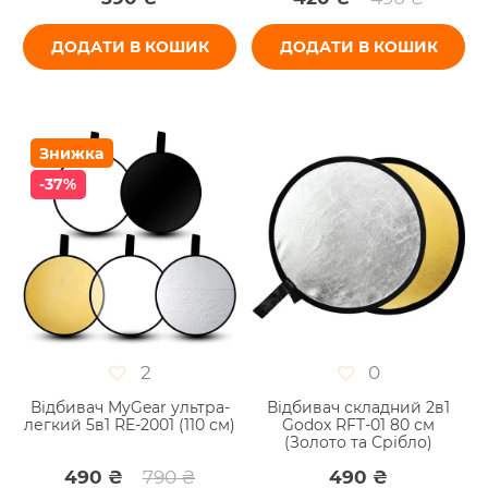
ДОДАТИ В КОШИК
ДОДАТИ В КОШИК
Знижка
-37%
2
0
Відбивач MyGear ультра-
Відбивач складний 2в1
легкий 5в1 RE-2001 (110 см)
Godox RFT-01 80 см
(Золото та Срібло)
490 ₴
790 ₴
490 ₴