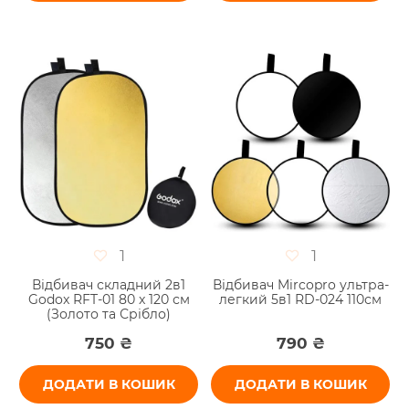
1
1
Відбивач складний 2в1
Відбивач Mircopro ультра-
Godox RFT-01 80 x 120 см
легкий 5в1 RD-024 110см
(Золото та Срібло)
750 ₴
790 ₴
ДОДАТИ В КОШИК
ДОДАТИ В КОШИК