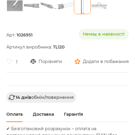
Skip
to
the
Немає в наявності
Арт:
1026951
beginning
of
Артикул виробника:
TL120
the
images
gallery
Порівняти
Додати в побажання
1
14 днів
обмін/повернення
Оплата
Доставка
Гарантія
✔ Безготівковий розрахунок – оплата на