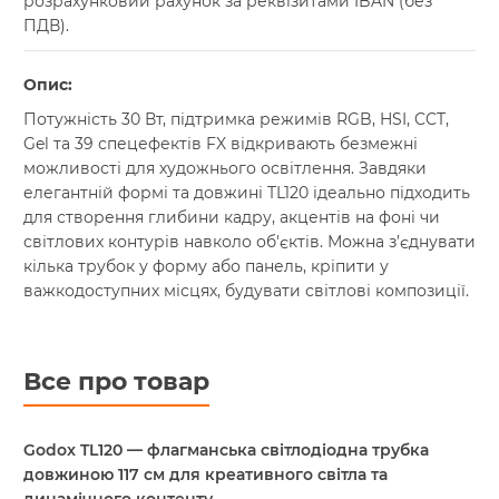
розрахунковий рахунок за реквізитами IBAN (без
ПДВ).
Опис:
Потужність 30 Вт, підтримка режимів RGB, HSI, CCT,
Gel та 39 спецефектів FX відкривають безмежні
можливості для художнього освітлення. Завдяки
елегантній формі та довжині TL120 ідеально підходить
для створення глибини кадру, акцентів на фоні чи
світлових контурів навколо об'єктів. Можна з’єднувати
кілька трубок у форму або панель, кріпити у
важкодоступних місцях, будувати світлові композиції.
Все про товар
Godox TL120 — флагманська світлодіодна трубка
довжиною 117 см для креативного світла та