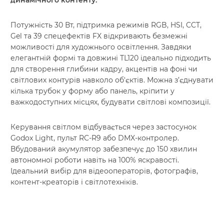
динамічного контенту.
Потужність 30 Вт, підтримка режимів RGB, HSI, CCT,
Gel та 39 спецефектів FX відкривають безмежні
можливості для художнього освітлення. Завдяки
елегантній формі та довжині TL120 ідеально підходить
для створення глибини кадру, акцентів на фоні чи
світлових контурів навколо об'єктів. Можна з’єднувати
кілька трубок у форму або панель, кріпити у
важкодоступних місцях, будувати світлові композиції.
Керування світлом відбувається через застосунок
Godox Light, пульт RC-R9 або DMX-контролер.
Вбудований акумулятор забезпечує до 150 хвилин
автономної роботи навіть на 100% яскравості.
Ідеальний вибір для відеооператорів, фотографів,
контент-креаторів і світлотехніків.