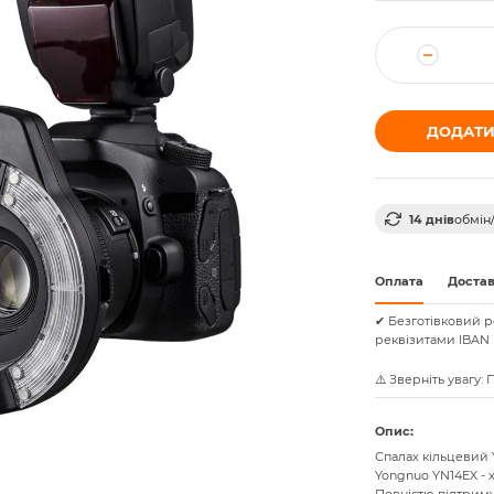
ДОДАТИ
14 днів
обмін
Оплата
Доста
✔ Безготівковий р
реквізитами IBAN 
⚠️ Зверніть увагу:
Опис:
Спалах кільцевий 
Yongnuo YN14EX - 
Повністю підтриму