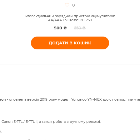
0
Інтелектуальний зарядний пристрій акумуляторів
AA/AAA La Crosse BC-250
500 ₴
650 ₴
ДОДАТИ В КОШИК
non
- оновлена версія 2019 року моделі Yongnuo YN-14EX, що є повноцінним 
anon E-TTL / E-TTL II, а також робота в ручному режимі.
.