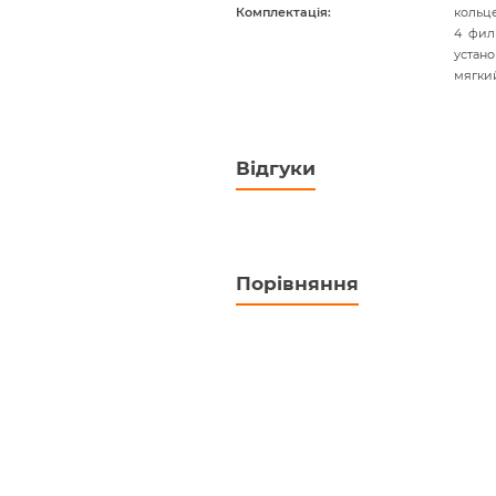
Комплектація
кольц
4 фил
устано
мягки
Відгуки
Порівняння