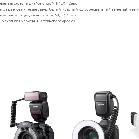
евая макровспышка Yongnuo YN14EX II Canon
ьтра цветовых температур: белый, красный, флуоресцентный зеленый и те
вочные кольца диаметром: 52, 58, 67, 72 мм
й чехол для хранения и транспортировки