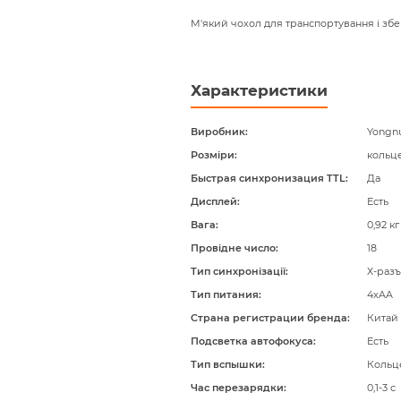
М'який чохол для транспортування і збе
Характеристики
Виробник
Yongn
Розміри
кольце
Быстрая синхронизация TTL
Да
Дисплей
Есть
Вага
0,92 кг
Провідне число
18
Тип синхронізації
Х-раз
Тип питания
4xAA
Страна регистрации бренда
Китай
Подсветка автофокуса
Есть
Тип вспышки
Кольц
Час перезарядки
0,1-3 с