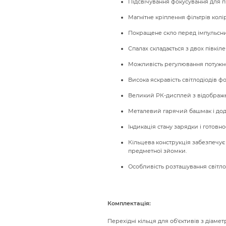
Підсвічування фокусування для 
Магнітне кріплення фільтрів кол
Покращене скло перед імпульсним
Спалах складається з двох півкіл
Можливість регулювання потужност
Висока яскравість світлодіодів ф
Великий РК-дисплей з відображ
Металевий гарячий башмак і дод
Індикація стану зарядки і готовно
Кільцева конструкція забезпечує
предметної зйомки.
Особливість розташування світлод
Комплектація:
Перехідні кільця для об'єктивів з діамет