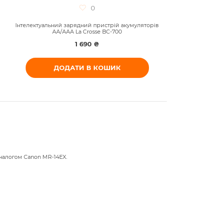
0
Інтелектуальний зарядний пристрій акумуляторів
Ак
AA/AAA La Crosse BC-700
1 690 ₴
ДОДАТИ В КОШИК
аналогом Canon MR-14EX.