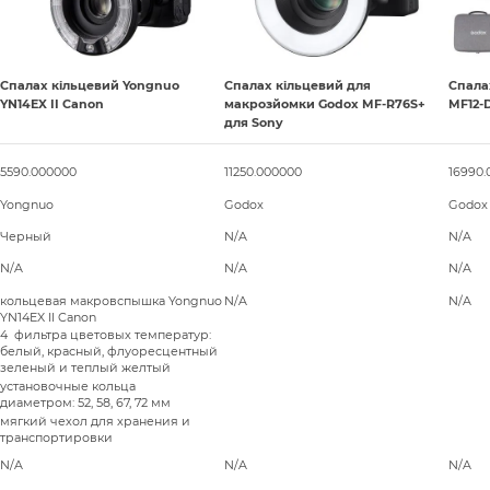
Спалах кільцевий Yongnuo
Спалах кільцевий для
Спала
YN14EX II Canon
макрозйомки Godox MF-R76S+
MF12-
для Sony
5590.000000
11250.000000
16990
Yongnuo
Godox
Godox
Черный
N/A
N/A
N/A
N/A
N/A
кольцевая макровспышка Yongnuo
N/A
N/A
YN14EX II Canon
4 фильтра цветовых температур:
белый, красный, флуоресцентный
зеленый и теплый желтый
установочные кольца
диаметром: 52, 58, 67, 72 мм
мягкий чехол для хранения и
транспортировки
N/A
N/A
N/A