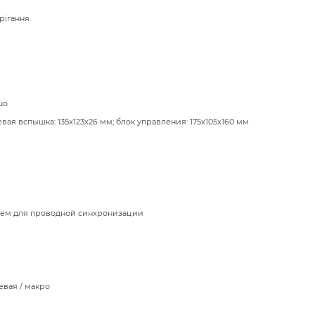
рігання.
uo
вая вспышка: 135х123х26 мм; блок управления: 175х105х160 мм
ъем для проводной синхронизации
евая / макро