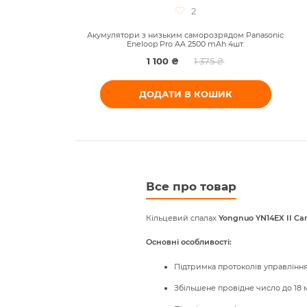
2
рів
Акумулятори з низьким саморозрядом Panasonic
Eneloop Pro AA 2500 mAh 4шт.
1 100 ₴
1 375 ₴
ДОДАТИ В КОШИК
Все про товар
Кільцевий спалах
Yongnuo YN14EX II Ca
Основні особливості:
Підтримка протоколів управління C
Збільшене провідне число до 18 м