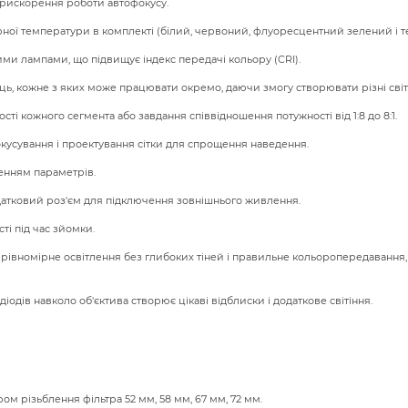
прискорення роботи автофокусу.
ірної температури в комплекті (білий, червоний, флуоресцентний зелений і 
и лампами, що підвищує індекс передачі кольору (CRI).
ець, кожне з яких може працювати окремо, даючи змогу створювати різні світ
і кожного сегмента або завдання співвідношення потужності від 1:8 до 8:1.
окусування і проектування сітки для спрощення наведення.
енням параметрів.
атковий роз'єм для підключення зовнішнього живлення.
сті під час зйомки.
 рівномірне освітлення без глибоких тіней і правильне кольоропередавання
іодів навколо об'єктива створює цікаві відблиски і додаткове світіння.
ром різьблення фільтра 52 мм, 58 мм, 67 мм, 72 мм.