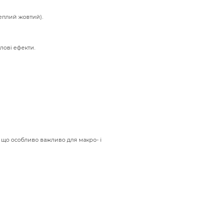
теплий жовтий).
лові ефекти.
, що особливо важливо для макро- і