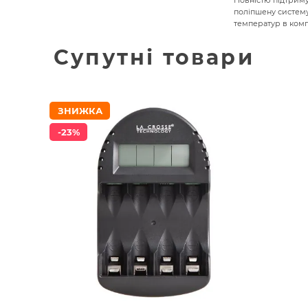
поліпшену систему
температур в компл
Супутні товари
ЗНИЖКА
-23%