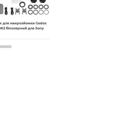
х для макрозйомки Godox
DK2 біполярний для Sony
.000000