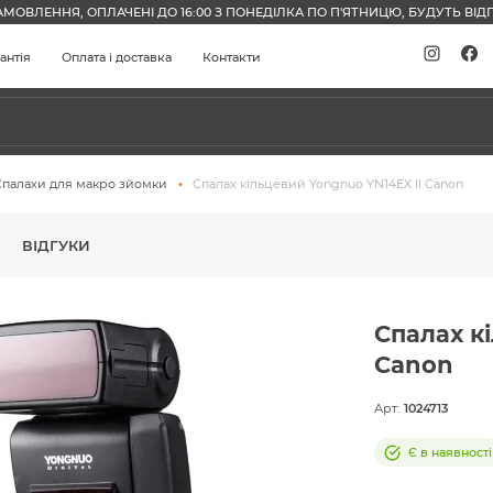
АМОВЛЕННЯ, ОПЛАЧЕНІ ДО 16:00 З ПОНЕДІЛКА ПО П'ЯТНИЦЮ, БУДУТЬ ВІДП
антія
Оплата і доставка
Контакти
Спалахи для макро зйомки
Спалах кільцевий Yongnuo YN14EX II Canon
ВІДГУКИ
Спалах к
Canon
Арт:
1024713
Є в наявності