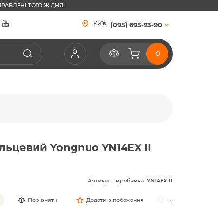
РАВЛЕНІ ТОГО Ж ДНЯ.
Київ
(095) 695-93-90
ільцевий Yongnuo YN14EX II
Артикул виробника:
YN14EX II
Порівняти
Додати в побажання
4