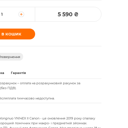
5 590 ₴
 В КОШИК
/повернення
вка
Гарантія
озрахунок – оплата на розрахунковий рахунок за
(без ПДВ).
 Післяплата тимчасово недоступна.
Yongnuo YN14EX II Canon - це оновлення 2019 року спалаху
хороший помічник при макро- і предметній зйомках.
є TTL-функції для фотокамер Canon. Має провідне число 18 м,