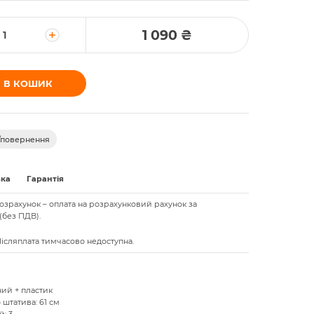
1 090 ₴
 В КОШИК
/повернення
вка
Гарантія
озрахунок – оплата на розрахунковий рахунок за
(без ПДВ).
 Післяплата тимчасово недоступна.
ий + пластик
штатива: 61 см
: 3