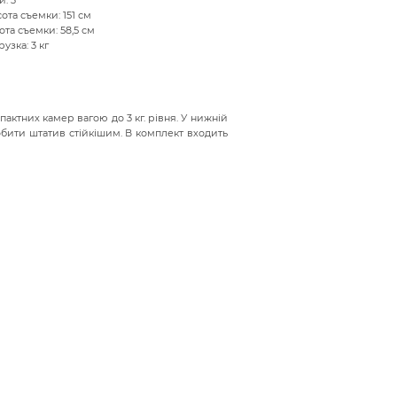
та съемки: 151 см
а съемки: 58,5 см
узка: 3 кг
актних камер вагою до 3 кг. рівня. У нижній
обити штатив стійкішим. В комплект входить