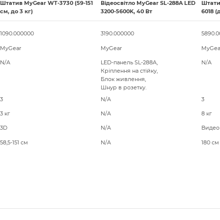
Штатив MyGear WT-3730 (59-151
Відеосвітло MyGear SL-288A LED
Штати
см, до 3 кг)
3200-5600K, 40 Вт
6018 (
1090.000000
3190.000000
5890.
MyGear
MyGear
MyGea
N/A
LED-панель SL-288A,
N/A
Кріплення на стійку,
Блок живлення,
Шнур в розетку.
3
N/A
3
3 кг
N/A
8 кг
3D
N/A
Видео
58,5-151 см
N/A
180 см