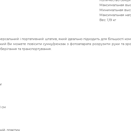
Максимальная высо
Минимальная высот
Максимальная нагр
Вес: 1,19 кг
ерсальний і портативний штатив, який ідеально підходить для більшості комп
 який Ви можете повісити сумку/рюкзак з фотоапарата: розрузити руки та зр
зберігання та транспортування.
r
1 см
ій, пластик