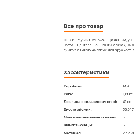
beginning
of
the
images
gallery
Все про товар
Штатив MyGear WT-3730 - це легкий, унів
частині центральної штанги є гачок, на
сумка з лямкою на плече для зручності 
Характеристики
Виробник
MyGea
Вага
1,19 кг
Довжина в складеному стані
61 см
Висота зйомки
58,5-15
Максимальне навантаження
3 кг
Кількість секцій
3
Матеріал
Алюмін