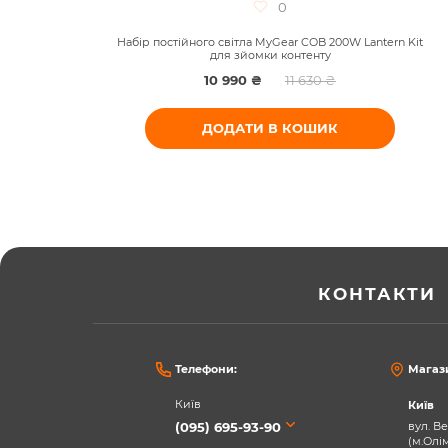
0
Набір постійного світла MyGear COB 200W Lantern Kit
для зйомки контенту
10 990 ₴
11 630 ₴
ДОДАТИ В КОШИК
КОНТАКТИ
Телефони:
Магаз
Київ
Київ
(095) 695-93-90
вул. Ве
(м.Олі