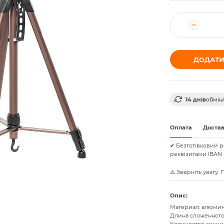
ДОДАТИ
14 днів
обмін
Оплата
Доста
✔ Безготівковий р
реквізитами IBAN 
⚠️ Зверніть увагу:
Опис:
Материал: алюмин
Длина сложенного 
Количество секций