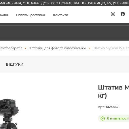
АМОВЛЕННЯ, ОПЛАЧЕНІ ДО 16:00 З ПОНЕДІЛКА ПО П'ЯТНИЦЮ, БУДУТЬ ВІДП
антія
Оплата і доставка
Контакти
 фотоапаратів
Штативи для фото та відеозйомки
Штатив MyGear WT-3730 
ВІДГУКИ
Штатив My
кг)
Арт:
1024862
Є в наявності