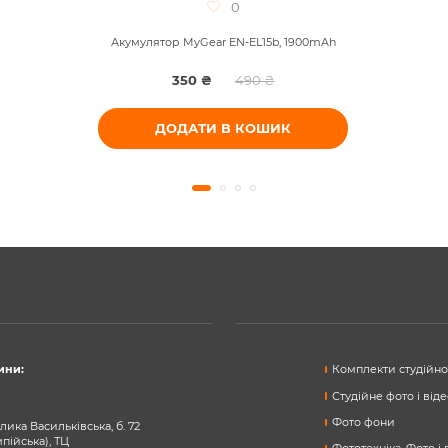
0
Акумулятор MyGear EN-EL15b, 1900mAh
350 ₴
490 ₴
ДОДАТИ В КОШИК
ини:
Комплекти студійног
Студійне фото і від
Фото фони
лика Васильківська, б. 72
мпійська), ТЦ