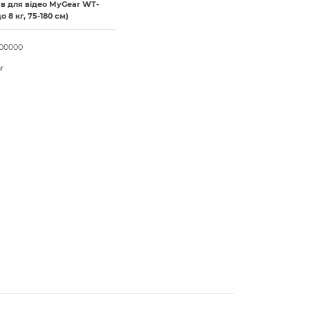
в для відео MyGear WT-
до 8 кг, 75-180 см)
000000
r