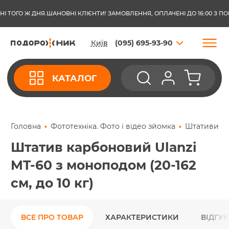
І ТОГО Ж ДНЯ.
ШАНОВНІ КЛІЄНТИ! ЗАМОВЛЕННЯ, ОПЛАЧЕНІ ДО 16:00 З ПО
Київ
(095) 695-93-90
КАТАЛОГ
Головна
Фототехніка. Фото і відео зйомка
Штативи дл
Штатив карбоновий Ulanzi
MT-60 з моноподом (20-162
см, до 10 кг)
ВСЕ ПРО ТОВАР
ХАРАКТЕРИСТИКИ
ВІДГУ