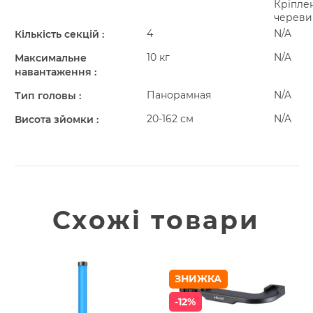
Кріпле
черев
4
N/A
Кількість секцій
10 кг
N/A
Максимальне
навантаження
Панорамная
N/A
Тип головы
20-162 см
N/A
Висота зйомки
Схожі товари
ЗНИЖКА
-12%