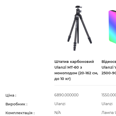
Штатив карбоновий
Відеос
Ulanzi MT-60 з
Ulanzi 
моноподом (20-162 см,
2500-9
до 10 кг)
6890.000000
1550.00
Ціна
Ulanzi
Ulanzi
Виробник
N/A
Лампа
Комплектація