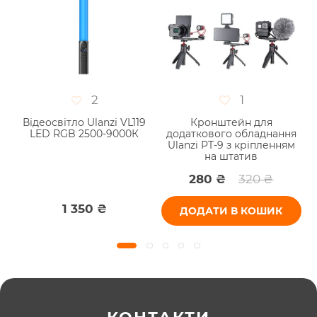
2
1
Відеосвітло Ulanzi VL119
Кронштейн для
LED RGB 2500-9000К
додаткового обладнання
U
Ulanzi PT-9 з кріпленням
на штатив
280 ₴
320 ₴
1 350 ₴
ДОДАТИ В КОШИК