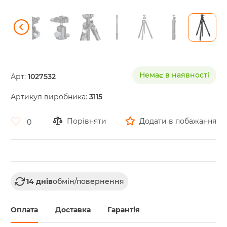
Skip
to
the
Немає в наявності
Арт:
1027532
beginning
of
Артикул виробника:
3115
the
images
gallery
Порівняти
Додати в побажання
0
14 днів
обмін/повернення
Оплата
Доставка
Гарантія