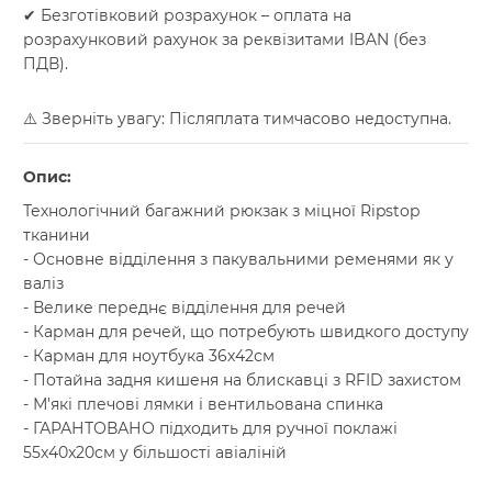
✔ Безготівковий розрахунок – оплата на
розрахунковий рахунок за реквізитами IBAN (без
ПДВ).
⚠️ Зверніть увагу: Післяплата тимчасово недоступна.
Опис:
Технологічний багажний рюкзак з міцної Ripstop
тканини
- Основне відділення з пакувальними ременями як у
валіз
- Велике переднє відділення для речей
- Карман для речей, що потребують швидкого доступу
- Карман для ноутбука 36х42см
- Потайна задня кишеня на блискавці з RFID захистом
- М'які плечові лямки і вентильована спинка
- ГАРАНТОВАНО підходить для ручної поклажі
55x40x20см у більшості авіаліній