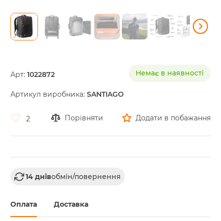
Skip
to
the
Немає в наявності
Арт:
1022872
beginning
of
Артикул виробника:
SANTIAGO
the
images
gallery
Порівняти
Додати в побажання
2
14 днів
обмін/повернення
Оплата
Доставка