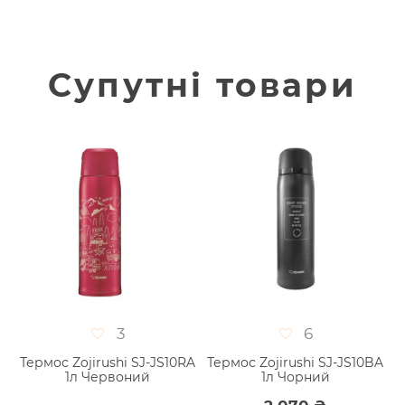
Супутні товари
3
6
-
Термос Zojirushi SJ-JS10RA
Термос Zojirushi SJ-JS10BA
Т
1л Червоний
1л Чорний