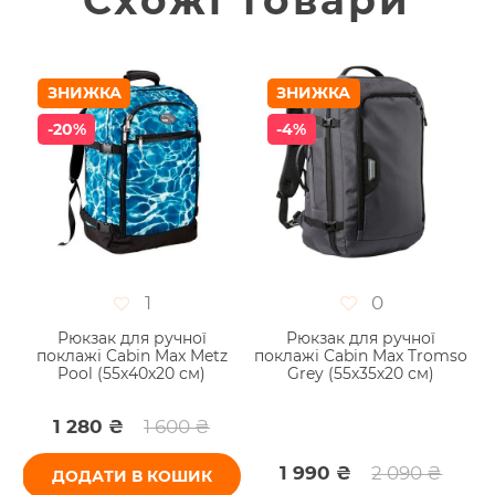
ЗНИЖКА
ЗНИЖКА
-20%
-4%
1
0
Рюкзак для ручної
Рюкзак для ручної
Д
поклажі Cabin Max Metz
поклажі Cabin Max Tromso
e
Pool (55х40х20 см)
Grey (55х35х20 см)
1 280 ₴
1 600 ₴
1 990 ₴
2 090 ₴
ДОДАТИ В КОШИК