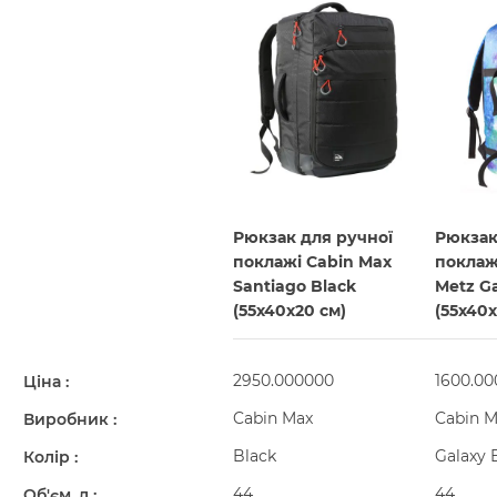
Рюкзак для ручної
Рюкзак
поклажі Cabin Max
поклаж
Santiago Black
Metz Ga
(55х40х20 см)
(55х40х
2950.000000
1600.0
Ціна
Cabin Max
Cabin M
Виробник
Black
Galaxy 
Колір
44
44
Об'єм, л