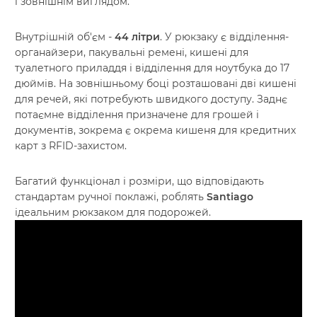
і зовнішнім виглядом.
Внутрішній об'єм -
44 літри
. У рюкзаку є відділення-
органайзери, пакувальні ремені, кишені для
туалетного приладдя і відділення для ноутбука до 17
дюймів. На зовнішньому боці розташовані дві кишені
для речей, які потребують швидкого доступу. Заднє
потаємне відділення призначене для грошей і
документів, зокрема є окрема кишеня для кредитних
карт з RFID-захистом.
Багатий функціонал і розміри, що відповідають
стандартам ручної поклажі, роблять
Santiago
ідеальним рюкзаком для подорожей.