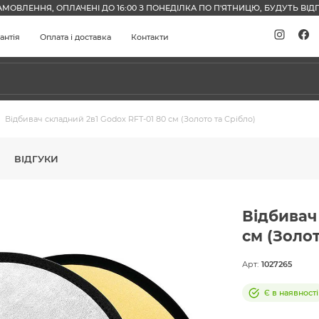
АМОВЛЕННЯ, ОПЛАЧЕНІ ДО 16:00 З ПОНЕДІЛКА ПО П'ЯТНИЦЮ, БУДУТЬ ВІДП
антія
Оплата і доставка
Контакти
Відбивач складний 2в1 Godox RFT-01 80 см (Золото та Срібло)
ВІДГУКИ
Відбивач
см (Золот
Арт:
1027265
Є в наявності