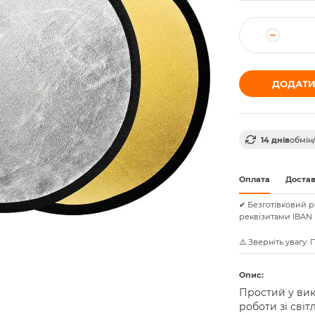
ДОДАТИ
14 днів
обмін
Оплата
Доста
✔ Безготівковий р
реквізитами IBAN 
⚠️ Зверніть увагу:
Опис:
Простий у вик
роботи зі світ