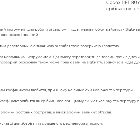
Godox RFT 80 
сріблястою по
й інструмент для роботи зі світлом і підсвічування об'єкта зйомки - Відбив
поверхнею і золотий.
тий двосторонньою тканиною зі сріблястою поверхнею і золотою.
є незамінним інструментом. Дає змогу перетворити світловий потік від точко
розорий розсіювач також може працювати на відбиття, водночас він дає дуже
ким коефіцієнтом відбиття, при цьому не змінюючи колірної температури.
коефіцієнт відбиття як срібний, але при цьому змінює колірну температуру в б
йомки ростових портретів, а також зйомки великих об'єктів.
искавці для зберігання складеного рефлектора з чохлом.