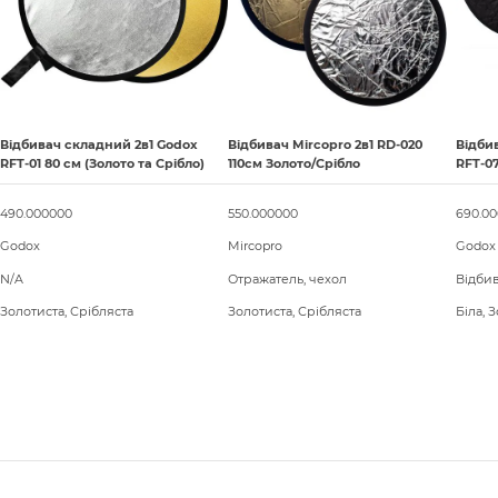
Відбивач складний 2в1 Godox
Відбивач Mircopro 2в1 RD-020
Відби
RFT-01 80 см (Золото та Срібло)
110см Золото/Срібло
RFT-0
490.000000
550.000000
690.0
Godox
Mircopro
Godox
N/A
Отражатель, чехол
Відбив
Золотиста, Срібляста
Золотиста, Срібляста
Біла, 