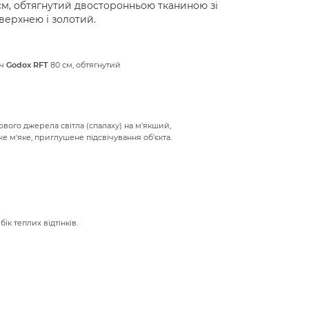
см, обтягнутий двосторонньою тканиною зі
верхнею і золотий.
ач
Godox RFT
80 см, обтягнутий
вого джерела світла (спалаху) на м'якший,
 м'яке, приглушене підсвічування об'єкта.
ік теплих відтінків.