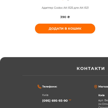
Адаптер Godox AK-R25 для AK-R21
390 ₴
ДОДАТИ В КОШИК
КОНТАКТИ
Телефони:
Магаз
Київ
Київ
(095) 695-93-90
вул. Ве
(м.Олі
Олімпі