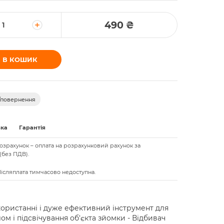
490 ₴
 В КОШИК
/повернення
вка
Гарантія
озрахунок – оплата на розрахунковий рахунок за
(без ПДВ).
 Післяплата тимчасово недоступна.
ористанні і дуже ефективний інструмент для
лом і підсвічування об'єкта зйомки - Відбивач