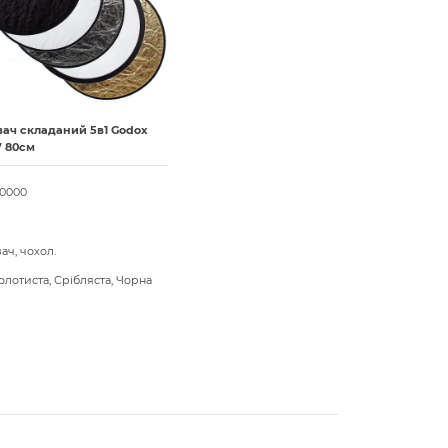
вач складаний 5в1 Godox
7 80см
00000
ач, чохол.
Золотиста, Срібляста, Чорна