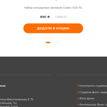
Набор кольорових фільтрів Godox VSA-11C
890 ₴
1 690 ₴
ДОДАТИ В КОШИК
ини:
Комплекти студійног
Студійне фото і від
Фото фони
лика Васильківська, б. 72
мпійська), ТЦ
Фототехніка. Фото і
йський, 3 пов.