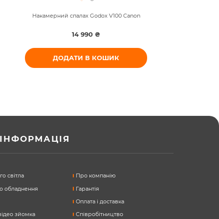
Накамерний спалах Godox V100 Canon
14 990 ₴
ДОДАТИ В КОШИК
ІНФОРМАЦІЯ
о світла
Про компанію
ео обладнення
Гарантія
Оплата і доставка
 відео зйомка
Співробітництво