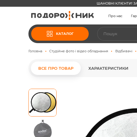
ШАНОВНІ КЛІЄНТИ! З
Про нас
Гар
КАТАЛОГ
Головна
Студійне фото і відео обладнання
Відбивачі
ВСЕ ПРО ТОВАР
ХАРАКТЕРИСТИКИ
Skip
to
the
end
of
the
images
gallery