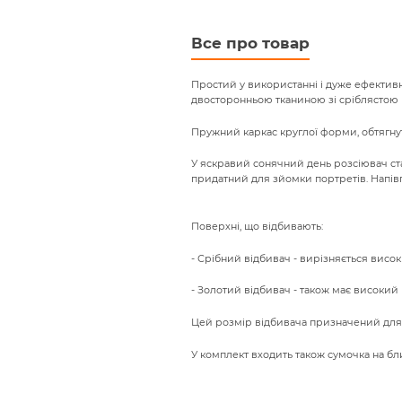
beginning
of
the
Все про товар
images
gallery
Простий у використанні і дуже ефективни
двосторонньою тканиною зі сріблястою 
Пружний каркас круглої форми, обтягну
У яскравий сонячний день розсіювач ста
придатний для зйомки портретів. Напівп
Поверхні, що відбивають:
- Срібний відбивач - вирізняється висо
- Золотий відбивач - також має високий 
Цей розмір відбивача призначений для з
У комплект входить також сумочка на бл