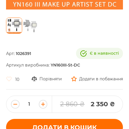
Skip
to
the
Є в наявності
Арт:
1026391
beginning
of
Артикул виробника:
YN160III-St-DC
the
images
gallery
Порівняти
Додати в побажання
10
2 860 ₴
2 350 ₴
ДОДАТИ В КОШИК