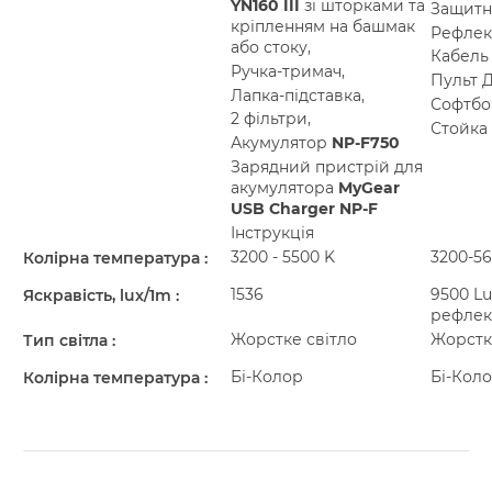
YN160 III
зі шторками та
Защитн
кріпленням на башмак
Рефлек
або стоку,
Кабель
Ручка-тримач,
Пульт 
Лапка-підставка,
Софтбо
2 фільтри,
Стойка
Акумулятор
NP-F750
Зарядний пристрій для
акумулятора
MyGear
USB Charger NP-F
Інструкція
3200 - 5500 K
3200-5
Колірна температура
1536
9500 Lu
Яскравість, lux/1m
рефлек
Жорстке світло
Жорстке
Тип світла
Бі-Колор
Бі-Кол
Колірна температура