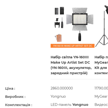
Набір світла YN-160III
Набір п
Make Up Artist Set DC
MyGear
(YN-160III, акумулятор,
Kit дл
зарядний пристрій)
контен
2860.000000
11790.0
Ціна
Yongnuo
MyGear
Виробник
LED-панель
Yongnuo
Видеос
Комплектація