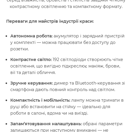
серед візажистів, бровістів і стилістів завдяки чіткому
контрастному освітленню та компактному формату.
Переваги для майстрів індустрії краси:
Автономна робота:
акумулятор і зарядний пристрій
у комплекті — можна працювати без доступу до
розетки.
Контрастне світло:
192 світлодіоди створюють чітке
освітлення, що вигідно підкреслює макіяж, брови,
вії та деталі обличчя.
Зручне керування:
димер та Bluetooth-керування зі
смартфона дають повний контроль над світлом.
Компактність і мобільність:
лампу можна тримати в
руці або встановити на стійку — ідеально для
роботи в салоні, вдома чи на виїзді.
Запам’ятовування налаштувань:
обрані параметри
залишаються при наступному вмиканні — не