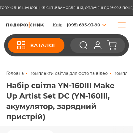
О Ж ДНЯ.
ШАНОВНІ КЛІЄНТИ! ЗАМОВЛЕННЯ, ОПЛАЧЕНІ ДО 16:00 З ПОНЕДІЛ
Київ
(095) 695-93-90
КАТАЛОГ
Головна
Комплекти світла для фото та відео
Комплект
Набір світла YN-160III Make
Up Artist Set DC (YN-160III,
акумулятор, зарядний
пристрій)