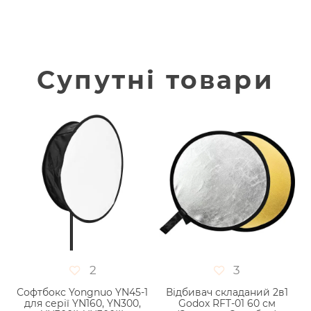
Супутні товари
2
3
-
Софтбокс Yongnuo YN45-1
Відбивач складаний 2в1
для серії YN160, YN300,
Godox RFT-01 60 см