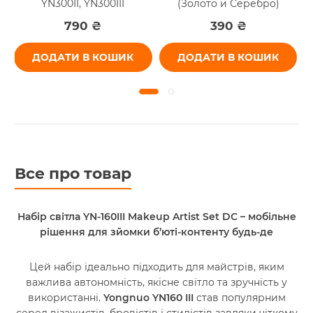
YN300II, YN300III
(Золото и Серебро)
790 ₴
390 ₴
ДОДАТИ В КОШИК
ДОДАТИ В КОШИК
Все про товар
Набір світла YN-160III Makeup Artist Set DC – мобільне
рішення для зйомки б’юті-контенту будь-де
Цей набір ідеально підходить для майстрів, яким
важлива автономність, якісне світло та зручність у
використанні.
Yongnuo YN160 III
став популярним