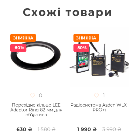
Схожі товари
ЗНИЖКА
ЗНИЖКА
-60%
-50%
0
1
р
Перехідне кільце LEE
Радіосистема Azden WLX-
К
а
Adaptor Ring 82 мм для
PRO+i
и
об'єктива
630 ₴
1 580 ₴
1 990 ₴
3 990 ₴