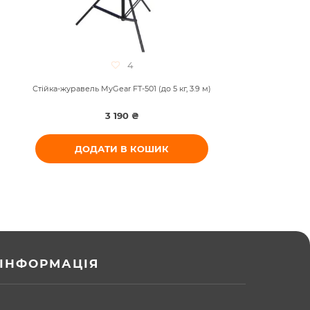
4
Стійка-журавель MyGear FT-501 (до 5 кг, 3.9 м)
Від
3 190 ₴
ДОДАТИ В КОШИК
ІНФОРМАЦІЯ