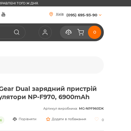
РАВЛЕНІ ТОГО Ж ДНЯ.
Київ
(095) 695-93-90
Gear Dual зарядний пристрій
мулятори NP-F970, 6900mAh
Артикул виробника:
MG-NPF960DK
Порівняти
Додати в побажання
0
і