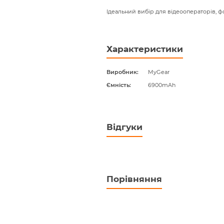
Ідеальний вибір для відеооператорів, фо
Характеристики
Виробник
MyGear
Ємність
6900mAh
Відгуки
Порівняння