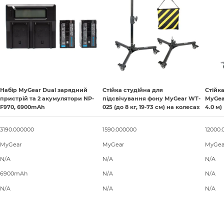
Набір MyGear Dual зарядний
Стійка студійна для
Стійк
пристрій та 2 акумулятори NP-
підсвічування фону MyGear WT-
MyGear
F970, 6900mAh
025 (до 8 кг, 19-73 см) на колесах
4.0 м)
3190.000000
1590.000000
12000.
MyGear
MyGear
MyGea
N/A
N/A
N/A
6900mAh
N/A
N/A
N/A
N/A
N/A