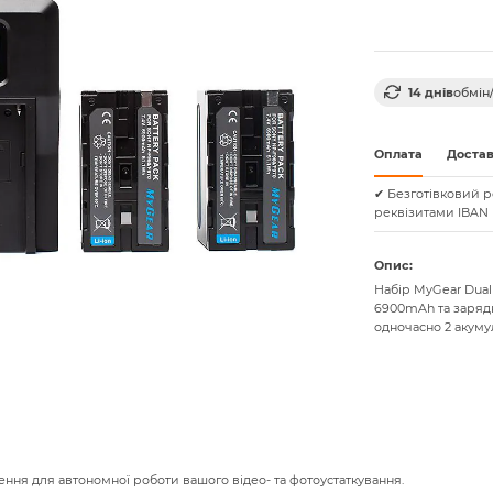
14 днів
обмін
Оплата
Доста
✔ Безготівковий р
реквізитами IBAN 
Опис:
Набір MyGear Dual
6900mAh та заряд
одночасно 2 акуму
ння для автономної роботи вашого відео- та фотоустаткування.