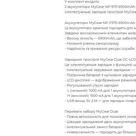
beginning
У комплект входить:
of
2 акумулятори MyGear NP-970 6900mAh (
the
Інтелектуальне зарядне пристрій MyGea
images
Акумулятори MyGear NP-F970 6900mAh (
gallery
Ці акумулятори ідеально підходять для ж
Завдяки високоякісним елементам живл
- Високу ємність — 6900mAh, що забезп
- Низький рівень саморозряду
- Надійність та тривалий ресурс служби
Зарядний пристрій MyGear Dual DC-LCD
Це інтелектуальне зарядне з функцією ш
- Інтелектуальне керування зарядкою —
- Підтримка батарей з нульовим зарядом
- LCD-дисплей — відображення режимів 
- Регульований струм зарядки:
L (низький): 1000 мА для 1 акумулятора 
H (високий): 1500 мА для 1 акумулятора
- USB-вихід: 5V 2.1A — для зарядки смар
Переваги набору MyGear Dual:
- Повна автономність для польових умов
- Швидке заряджання двох акумуляторі
- Інтелектуальний захист батарей
- Універсальність — підходить до більшо