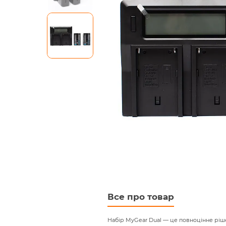
Skip
Все про товар
to
the
Набір MyGear Dual — це повноцінне ріше