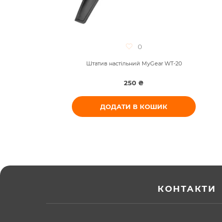
0
м для
Штатив настільний MyGear WT-20
250 ₴
ДОДАТИ В КОШИК
КОНТАКТИ