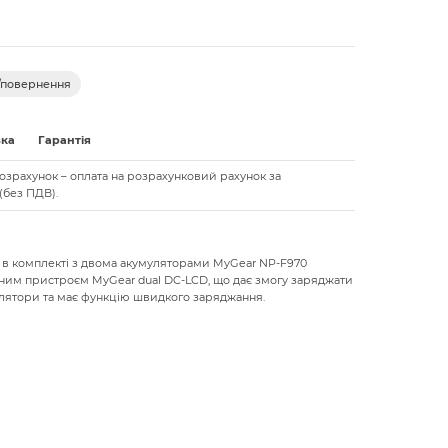
/повернення
вка
Гарантія
озрахунок – оплата на розрахунковий рахунок за
(без ПДВ).
 в комплекті з двома акумуляторами MyGear NP-F970
ним пристроєм MyGear dual DC-LCD, що дає змогу заряджати
лятори та має функцію швидкого заряджання.