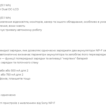
51.1 Wh)
r Dual DC-LCD
51.1 Wh)
ивлення відеосвітла, моніторів, камер та іншого обладнання, особливо в умо
ення, вони мають:
ечує тривалу автономну роботу
видкої зарядки, яке дозволяє одночасно заряджати два акумулятори NP-F сер
 автоматично визначає параметри акумулятора та запобігає його перезаряд
 — функції попередньої зарядки та активації "мертвих" батарей
зарядки та поточного стану
або або 500 мА для 2
 або 750 мА для 2
тфонів, планшетів тощо
в одночасно
сті пристроїв з живленням від Sony NP-F