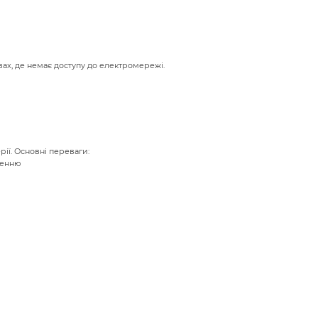
вах, де немає доступу до електромережі.
ії. Основні переваги:
женню