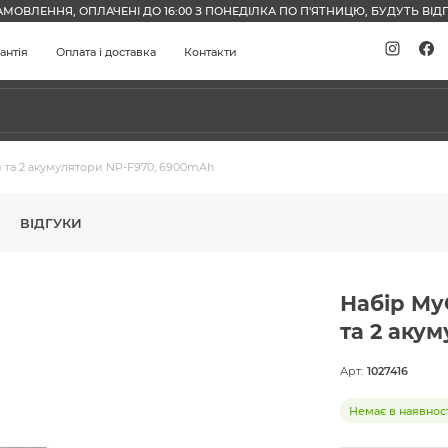
АМОВЛЕННЯ, ОПЛАЧЕНІ ДО 16:00 З ПОНЕДІЛКА ПО П'ЯТНИЦЮ, БУДУТЬ ВІДП
антія
Оплата і доставка
Контакти
 та 2 акумулятори NP-F970, 6900mAh
ВІДГУКИ
Набір My
та 2 аку
Арт:
1027416
Немає в наявност