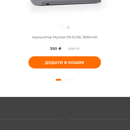
0
Акумулятор MyGear EN-EL15b, 1900mAh
350 ₴
490 ₴
ДОДАТИ В КОШИК