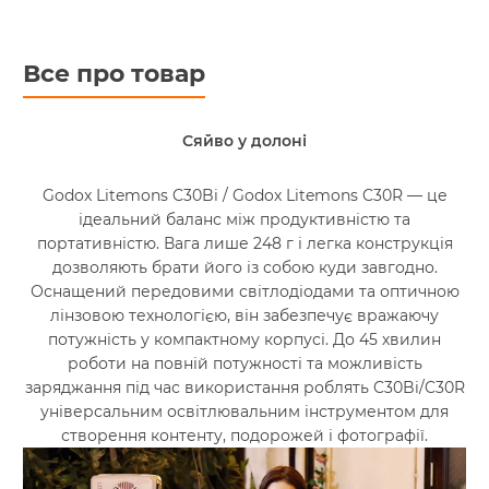
Все про товар
Сяйво у долоні
Godox Litemons C30Bi / Godox Litemons C30R — це
ідеальний баланс між продуктивністю та
портативністю. Вага лише 248 г і легка конструкція
дозволяють брати його із собою куди завгодно.
Оснащений передовими світлодіодами та оптичною
лінзовою технологією, він забезпечує вражаючу
потужність у компактному корпусі. До 45 хвилин
роботи на повній потужності та можливість
заряджання під час використання роблять C30Bi/C30R
універсальним освітлювальним інструментом для
створення контенту, подорожей і фотографії.