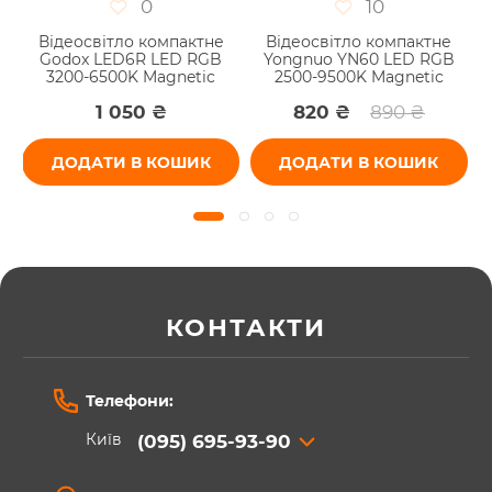
0
10
р
Відеосвітло компактне
Відеосвітло компактне
Godox LED6R LED RGB
Yongnuo YN60 LED RGB
3200-6500K Magnetic
2500-9500K Magnetic
1 050 ₴
820 ₴
890 ₴
ДОДАТИ В КОШИК
ДОДАТИ В КОШИК
КОНТАКТИ
Телефони:
Київ
(095) 695-93-90