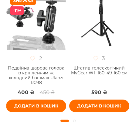
ЗНИЖКА
-11%
2
3
Подвійна шарова голова
Штатив телескопічний
zi
із кріпленням на
MyGear WT-160, 49-160 см
холодний башмак Ulanzi
R098
400 ₴
450 ₴
590 ₴
ДОДАТИ В КОШИК
ДОДАТИ В КОШИК