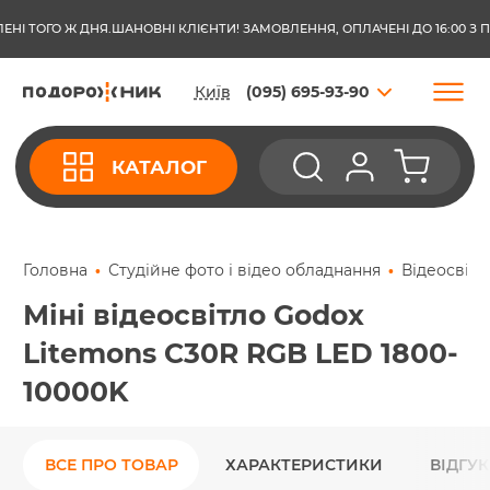
.
ШАНОВНІ КЛІЄНТИ! ЗАМОВЛЕННЯ, ОПЛАЧЕНІ ДО 16:00 З ПОНЕДІЛКА ПО П
Київ
(095) 695-93-90
КАТАЛОГ
Головна
Студійне фото і відео обладнання
Відеосвіт
Міні відеосвітло Godox
Litemons C30R RGB LED 1800-
10000K
ВСЕ ПРО ТОВАР
ХАРАКТЕРИСТИКИ
ВІДГУ