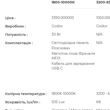
1800-10000K
3200-6
3390.000000
1050.00
Ціна
Godox
Godox
Виробник
30 Вт
N/A
Потужність
Світлодіодна панель
N/A
Комплектація
Розсіювач
Магнітна лінза Френеля
MF01
Кабель для заряджання
USB-C
1800K-10000K
3200 - 
Колірна температура
505 Lux
68
Яскравість, lux/1m