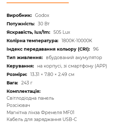
Godox
30 Вт
505 Lux
1800K-10000K
96
вбудований акумулятор
на корпусі, зі смартфону (APP)
13.31 × 7.80 × 2.49 см
243 г
Світлодіодна панель
Розсіювач
Магнітна лінза Френеля MF01
Кабель для заряджання USB-C