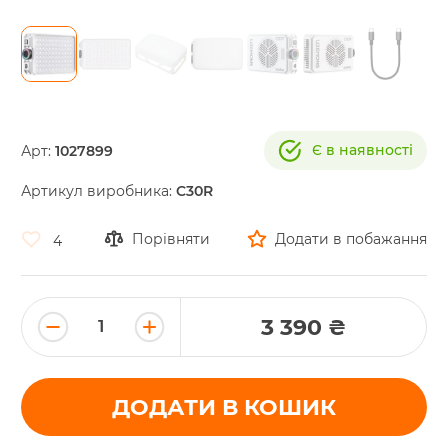
Skip
to
the
Є в наявності
Арт:
1027899
beginning
of
Артикул виробника:
C30R
the
images
gallery
Порівняти
Додати в побажання
4
3 390 ₴
ДОДАТИ В КОШИК