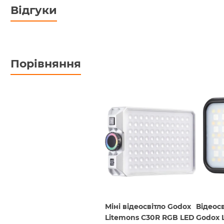
Відгуки
Порівняння
Міні відеосвітло Godox
Відеос
Litemons C30R RGB LED
Godox 