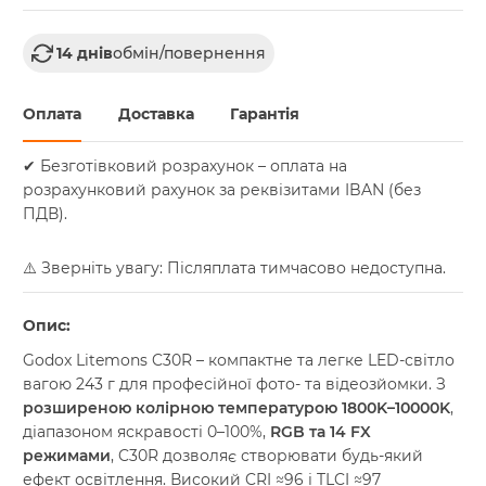
14 днів
обмін/повернення
Оплата
Доставка
Гарантія
✔ Безготівковий розрахунок – оплата на
розрахунковий рахунок за реквізитами IBAN (без
ПДВ).
⚠️ Зверніть увагу: Післяплата тимчасово недоступна.
Опис:
Godox Litemons C30R – компактне та легке LED-світло
вагою 243 г для професійної фото- та відеозйомки. З
розширеною колірною температурою 1800K–10000K
,
діапазоном яскравості 0–100%,
RGB та 14 FX
режимами
, C30R дозволяє створювати будь-який
ефект освітлення. Високий CRI ≈96 і TLCI ≈97