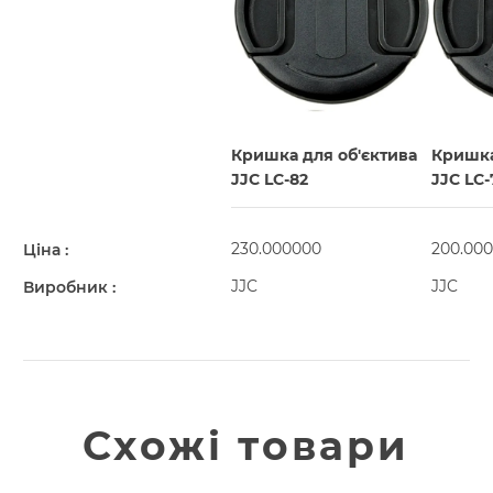
Кришка для об'єктива
Кришка
JJC LC-82
JJC LC-
230.000000
200.00
Ціна
JJC
JJC
Виробник
Схожі товари