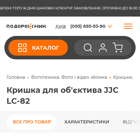
І ТОГО Ж ДНЯ.
ШАНОВНІ КЛІЄНТИ! ЗАМОВЛЕННЯ, ОПЛАЧЕНІ ДО 16:00 З ПО
Київ
(095) 695-93-90
КАТАЛОГ
Головна
Фототехніка. Фото і відео зйомка
Кришки, бле
Кришка для об'єктива JJC
LC-82
ВСЕ ПРО ТОВАР
ХАРАКТЕРИСТИКИ
ВІДГУ