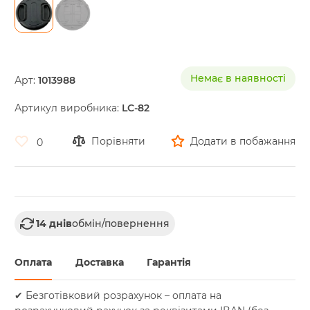
Skip
to
the
Немає в наявності
Арт:
1013988
beginning
of
Артикул виробника:
LC-82
the
images
gallery
Порівняти
Додати в побажання
0
14 днів
обмін/повернення
Оплата
Доставка
Гарантія
✔ Безготівковий розрахунок – оплата на