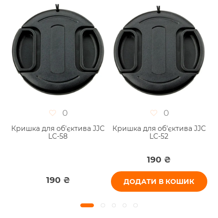
0
0
C
Кришка для об'єктива JJC
Кришка для об'єктива JJC
LC-58
LC-52
190 ₴
190 ₴
ДОДАТИ В КОШИК