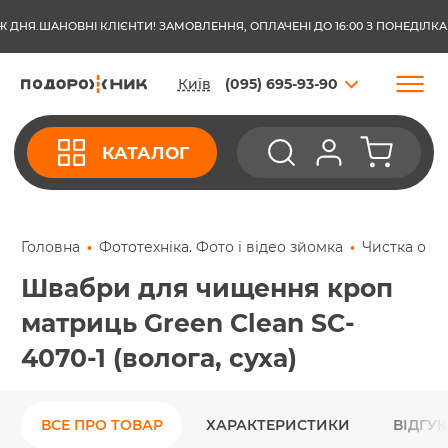
НЯ.
ШАНОВНІ КЛІЄНТИ! ЗАМОВЛЕННЯ, ОПЛАЧЕНІ ДО 16:00 З ПОНЕДІЛКА ПО
Київ
(095) 695-93-90
КАТАЛОГ
Головна
Фототехніка. Фото і відео зйомка
Чистка опт
Швабри для чищення кроп
матриць Green Clean SC-
4070-1 (волога, суха)
ВСЕ ПРО ТОВАР
ХАРАКТЕРИСТИКИ
ВІДГУ