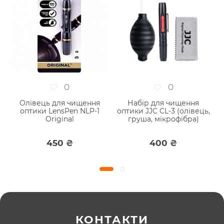
0
0
Олівець для чищення
Набір для чищення
ь
оптики LensPen NLP-1
оптики JJC CL-3 (олівець,
Original
груша, мікрофібра)
450 ₴
400 ₴
КОНТАКТИ