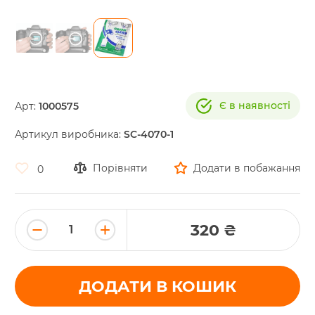
Skip
to
the
Є в наявності
Арт:
1000575
beginning
of
Артикул виробника:
SC-4070-1
the
images
gallery
Порівняти
Додати в побажання
0
320 ₴
ДОДАТИ В КОШИК