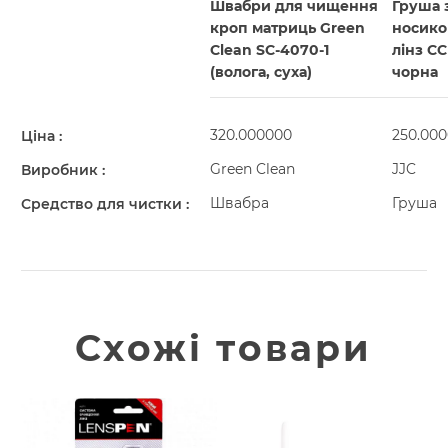
Швабри для чищення
Груша 
кроп матриць Green
носико
Clean SC-4070-1
лінз C
(волога, суха)
чорна
320.000000
250.00
Ціна
Green Clean
JJC
Виробник
Швабра
Груша
Средство для чистки
Схожі товари