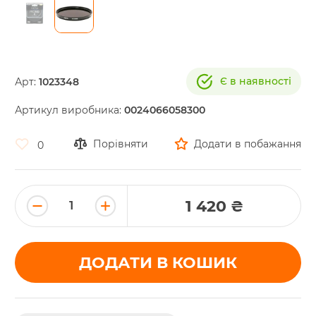
Skip
to
the
Є в наявності
Арт:
1023348
beginning
of
Артикул виробника:
0024066058300
the
images
gallery
Порівняти
Додати в побажання
0
1 420 ₴
ДОДАТИ В КОШИК