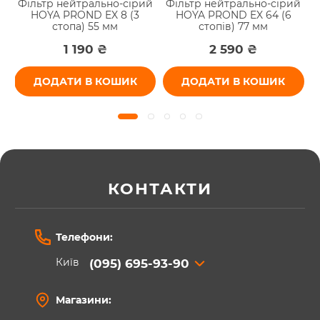
й
Фільтр нейтрально-сірий
Фільтр нейтрально-сірий
0
HOYA PROND EX 8 (3
HOYA PROND EX 64 (6
стопа) 55 мм
стопів) 77 мм
1 190 ₴
2 590 ₴
ДОДАТИ В КОШИК
ДОДАТИ В КОШИК
КОНТАКТИ
Телефони:
Київ
(095) 695-93-90
Магазини: