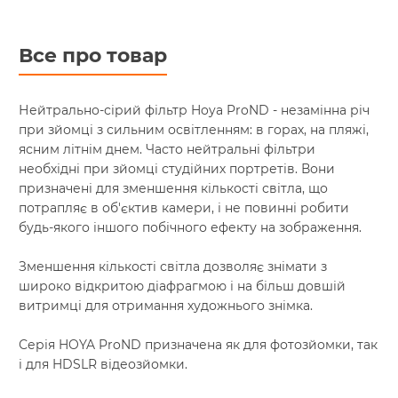
Все про товар
Нейтрально-сірий фільтр Hoya ProND - незамінна річ
при зйомці з сильним освітленням: в горах, на пляжі,
ясним літнім днем. Часто нейтральні фільтри
необхідні при зйомці студійних портретів. Вони
призначені для зменшення кількості світла, що
потрапляє в об'єктив камери, і не повинні робити
будь-якого іншого побічного ефекту на зображення.
Зменшення кількості світла дозволяє знімати з
широко відкритою діафрагмою і на більш довшій
витримці для отримання художнього знімка.
Серія HOYA ProND призначена як для фотозйомки, так
і для HDSLR відеозйомки.