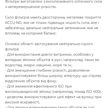
Фільтри виготовлені з ексклюзивного оптичного скла
з неперевершеною різкістю.
Скло фільтрів мають двостороннє металеве покриття
ACCU-ND, яке не тільки підвищує міцність скла, але і
забезпечує ідеально нейтральне затемнення, яке не
впливає на колірний баланс.
Основні області застосування нейтрально-сірого
фільтра:
- Для використання довгої витримки, особливо у
випадках зйомки об'єктів в русі, наприклад, таких як:
водоспад, хмари, машини, море та ін.;
- Для зменшення глибини різкості, дозволяючи
використовувати більш широку апертуру, що сприяє
відділенню об'єктів від фону;
- Для зниження ефективного ISO при
високошвидкісній зйомці (наприклад, понад ISO 400),
і дозволяє використовувати цей ефект на вулиці при
високій яскравості;
- Для зйомки відеокамерами таких об'єктів як сніг,