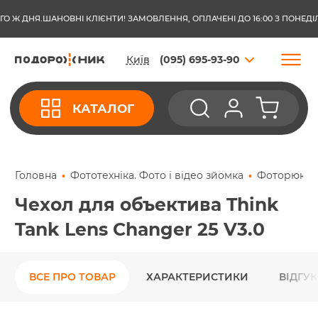
ДНЯ.
ШАНОВНІ КЛІЄНТИ! ЗАМОВЛЕННЯ, ОПЛАЧЕНІ ДО 16:00 З ПОНЕДІЛКА П
Київ
(095) 695-93-90
КАТАЛОГ
Головна
Фототехніка. Фото і відео зйомка
Фоторюкзак
Чехол для объектива Think
Tank Lens Changer 25 V3.0
ВСЕ ПРО ТОВАР
ХАРАКТЕРИСТИКИ
ВІДГУ