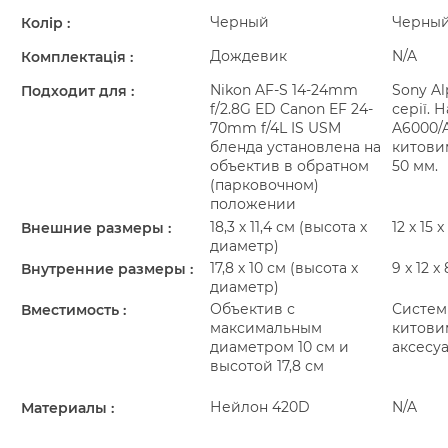
Черный
Черны
Колір
Дождевик
N/A
Комплектація
Nikon AF-S 14-24mm
Sony Al
Подходит для
f/2.8G ED
Canon EF 24-
серії. 
70mm f/4L IS USM
A6000/
бленда установлена на
китовим
объектив в обратном
50 мм.
(парковочном)
положении
18,3 х 11,4 см (высота х
12 x 15 x
Внешние размеры
диаметр)
17,8 х 10 см (высота х
9 x 12 x
Внутренние размеры
диаметр)
Объектив с
Систем
Вместимость
максимальным
китови
диаметром 10 см и
аксесу
высотой 17,8 см
Нейлон 420D
N/A
Материалы