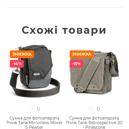
Схожі товари
ЗНИЖКА
ЗНИЖКА
-14%
-15%
0
0
Сумка для фотоапарата
Сумка для фотоапарата
50
Think Tank Mirrorless Mover
Think Tank Retrospective 20
5 Pewter
- Pinestone