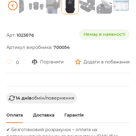
Skip
to
the
Немає в наявності
Арт:
1023676
beginning
of
Артикул виробника:
700054
the
images
gallery
Порівняти
Додати в побажання
0
14 днів
обмін/повернення
Оплата
Доставка
Гарантія
✔ Безготівковий розрахунок – оплата на