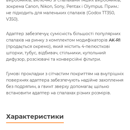
виробників, включно зі спалахами інших виробників,
зокрема Canon, Nikon, Sony, Pentax і Olympus. Прим.:
не підходить для маленьких спалахів (Godox TT350,
V350).
Адаптер забезпечує сумісність більшості популярних
спалахів на ринку з комплектом модифікаторів
AK-R1
(продається окремо), який містить 4-пелюсткові
шторки, тубус, відбивач, стільники, купольний
дифузор, розсіювачі та конверсійні фільтри.
Гумові прокладки з сітчастим покриттям на внутрішніх
поверхнях адаптера забезпечують надійне захоплення
без подряпин, а гвинт зверху допомагає щільно
встановити адаптер на спалахах різних розмірів.
Характеристики