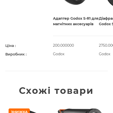
Адаптер Godox S-R1 для
Діафра
магнітних аксесуарів
Godox 
200.000000
2750.0
Ціна
Godox
Godox
Виробник
Схожі товари
ЗНИЖКА