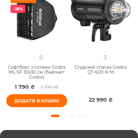
-18%
0
3
Софтбокс з сотами Godox
Студіний спалах Godox
ML-SF 30x30 см (байонет
QT-600 III M
Godox)
1 790 ₴
2 190 ₴
22 990 ₴
ДОДАТИ В КОШИК