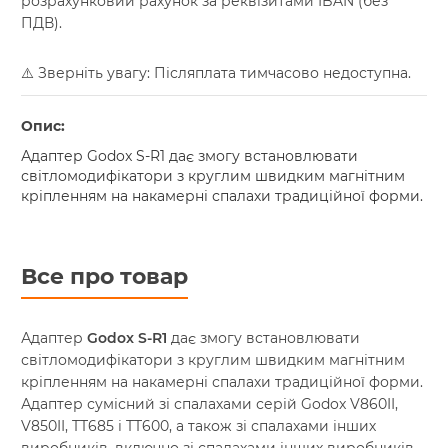
розрахунковий рахунок за реквізитами IBAN (без
ПДВ).
⚠️ Зверніть увагу: Післяплата тимчасово недоступна.
Опис:
Адаптер Godox S-R1 дає змогу встановлювати
світломодифікатори з круглим швидким магнітним
кріпленням на накамерні спалахи традиційної форми.
Все про товар
Адаптер
Godox S-R1
дає змогу встановлювати
світломодифікатори з круглим швидким магнітним
кріпленням на накамерні спалахи традиційної форми.
Адаптер сумісний зі спалахами серій Godox V860II,
V850II, TT685 і
TT600,
а також зі спалахами інших