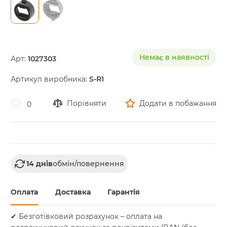
Skip
to
the
Немає в наявності
Арт:
1027303
beginning
of
Артикул виробника:
S-R1
the
images
gallery
Порівняти
Додати в побажання
0
14 днів
обмін/повернення
Оплата
Доставка
Гарантія
✔ Безготівковий розрахунок – оплата на